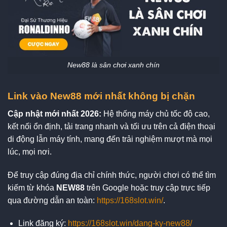
New88 là sân chơi xanh chín
Link vào New88 mới nhất không bị chặn
Cập nhật mới nhất 2026:
Hệ thống máy chủ tốc độ cao,
kết nối ổn định, tải trang nhanh và tối ưu trên cả điện thoại
di động lẫn máy tính, mang đến trải nghiệm mượt mà mọi
lúc, mọi nơi.
Để truy cập đúng địa chỉ chính thức, người chơi có thể tìm
kiếm từ khóa
NEW88
trên Google hoặc truy cập trực tiếp
qua đường dẫn an toàn:
https://168slot.win/
.
Link đăng ký:
https://168slot.win/dang-ky-new88/