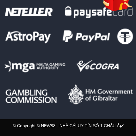
© Copyright © NEW88 - NHÀ CÁI UY TÍN SỐ 1 CHÂU Á✔️