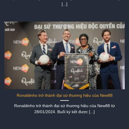
[...]
Ronaldinho trở thành đại sứ thương hiệu của New88
Ronaldinho trở thành đại sứ thương hiệu của New88 từ
28/01/2024. Buổi ký kết được [...]