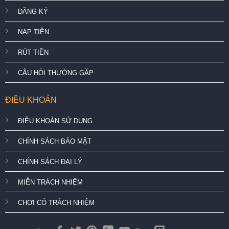
ĐĂNG KÝ
NẠP TIỀN
RÚT TIỀN
CÂU HỎI THƯỜNG GẶP
ĐIỀU KHOẢN
ĐIỀU KHOẢN SỬ DỤNG
CHÍNH SÁCH BẢO MẬT
CHÍNH SÁCH ĐẠI LÝ
MIỄN TRÁCH NHIỆM
CHƠI CÓ TRÁCH NHIỆM