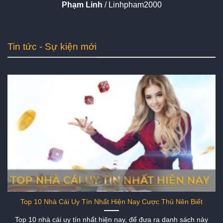
Phạm Linh
/
Linhpham2000
Tin tức - Sự kiện mới
Top 10 Nhà Cái Uy Tín Nhất Hiện Nay Cược Thủ Nên Biết
Top 10 nhà cái uy tín nhất hiện nay, để đưa ra danh sách này