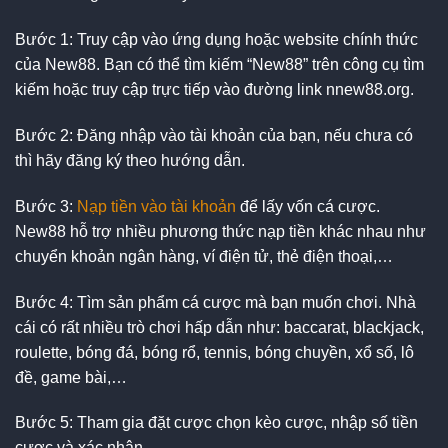
Bước 1: Truy cập vào ứng dụng hoặc website chính thức
của New88. Bạn có thể tìm kiếm “New88” trên công cụ tìm
kiếm hoặc truy cập trực tiếp vào đường link nnew88.org.
Bước 2: Đăng nhập vào tài khoản của bạn, nếu chưa có
thì hãy đăng ký theo hướng dẫn.
Bước 3:
Nạp tiền vào tài khoản
để lấy vốn cá cược.
New88 hỗ trợ nhiều phương thức nạp tiền khác nhau như
chuyển khoản ngân hàng, ví điện tử, thẻ điện thoại,…
Bước 4: Tìm sản phẩm cá cược mà bạn muốn chơi. Nhà
cái có rất nhiều trò chơi hấp dẫn như: baccarat, blackjack,
roulette, bóng đá, bóng rổ, tennis, bóng chuyền, xổ số, lô
đề, game bài,…
Bước 5: Tham gia đặt cược chọn kèo cược, nhập số tiền
cược và xác nhận.