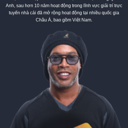
Anh, sau hơn 10 năm hoạt động trong lĩnh vực giải trí trực
tuyến nhà cái đã mở rộng hoạt động tại nhiều quốc gia
Châu Á, bao gồm Việt Nam.