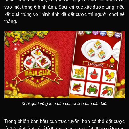
vào một trong 6 hình ảnh. Sau khi xúc xắc được tung, nếu
kết quả trùng với hình ảnh đã đặt cược thì người chơi sẽ
thắng.
Khái quát về game bầu cua online bạn cần biết
Trong phiên bản bầu cua trực tuyến, bạn có thể đặt cược
từ 1-3 hình ảnh và tỉ lệ thắng cũng được tính theo số lượng