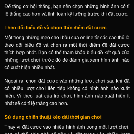
Để tăng cơ hội thắng, bạn nên chọn những hình ảnh có tỉ
lệ thắng cao hơn và tính toán kỹ lưỡng trước khi đặt cược.
Theo dõi biểu đồ và chọn thời điểm đặt cược
Một trong những mẹo chơi bầu cua online từ các cao thủ là
theo dõi biểu đồ và chọn ra một thời điểm để đặt cược
thích hợp nhất. Bạn có thể tham khảo biểu đồ kết quả của
những lượt chơi trước đó để đánh giá xem hình ảnh nào
có xuất hiện nhiều nhất.
Ngoài ra, chọn đặt cược vào những lượt chơi sau khi đã
có nhiều lượt chơi liên tiếp không có hình ảnh nào xuất
hiện. Vì theo luật của trò chơi, hình ảnh nào xuất hiện ít
nhất sẽ có tỉ lệ thắng cao hơn.
Sử dụng chiến thuật kéo dài thời gian chơi
Thay vì đặt cược vào nhiều hình ảnh trong một lượt chơi,