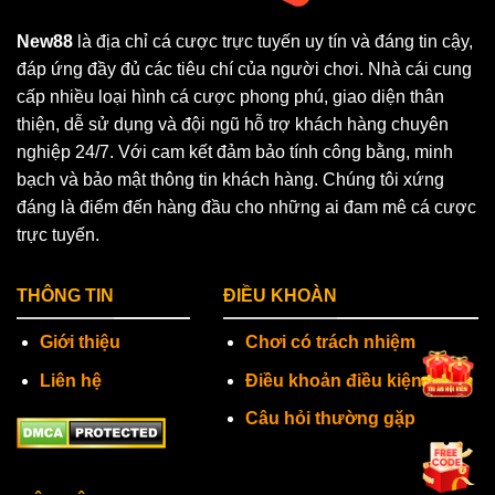
New88
là địa chỉ cá cược trực tuyến uy tín và đáng tin cậy,
đáp ứng đầy đủ các tiêu chí của người chơi. Nhà cái cung
cấp nhiều loại hình cá cược phong phú, giao diện thân
thiện, dễ sử dụng và đội ngũ hỗ trợ khách hàng chuyên
nghiệp 24/7. Với cam kết đảm bảo tính công bằng, minh
bạch và bảo mật thông tin khách hàng. Chúng tôi xứng
đáng là điểm đến hàng đầu cho những ai đam mê cá cược
trực tuyến.
THÔNG TIN
ĐIỀU KHOÀN
Giới thiệu
Chơi có trách nhiệm
Liên hệ
Điều khoản điều kiện
Câu hỏi thường gặp