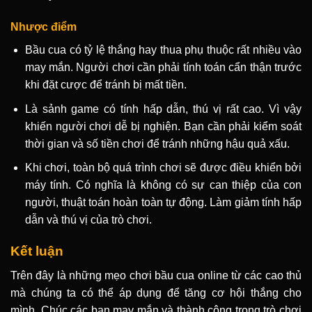
Nhược điểm
Bầu cua có tỷ lệ thắng hay thua phụ thuộc rất nhiều vào
may mắn. Người chơi cần phải tính toán cẩn thận trước
khi đặt cược để tránh bị mất tiền.
Là sảnh game có tính hấp dẫn, thú vị rất cao. Vì vậy
khiến người chơi dễ bị nghiện. Bạn cần phải kiểm soát
thời gian và số tiền chơi để tránh những hậu quả xấu.
Khi chơi, toàn bộ quá trình chơi sẽ được điều khiển bởi
máy tính. Có nghĩa là không có sự can thiệp của con
người, thuật toán hoàn toàn tự động. Làm giảm tính hấp
dẫn và thú vị của trò chơi.
Kết luận
Trên đây là những mẹo chơi bầu cua online từ các cao thủ
mà chúng ta có thể áp dụng để tăng cơ hội thắng cho
mình. Chúc các bạn may mắn và thành công trong trò chơi