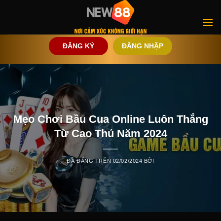
Chuyển
đến
nội
dung
ĐĂNG KÝ
ĐĂNG NHẬP
Mẹo Chơi Bầu Cua Online Luôn Thắng
Từ Cao Thủ Năm 2024
ĐÃ ĐĂNG TRÊN
02/02/2024
BỞI