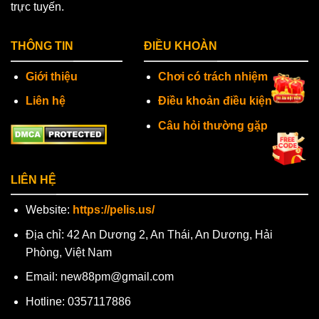
trực tuyến.
THÔNG TIN
ĐIỀU KHOÀN
Giới thiệu
Chơi có trách nhiệm
Liên hệ
Điều khoản điều kiện
Câu hỏi thường gặp
LIÊN HỆ
Website:
https://pelis.us/
Địa chỉ: 42 An Dương 2, An Thái, An Dương, Hải
Phòng, Việt Nam
Email:
new88pm@gmail.com
Hotline: 0357117886