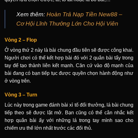
Xem thêm:
Hoàn Trả Nạp Tiền New88 –
Cơ Hội Lĩnh Thưởng Lớn Cho Hội Viên
Vòng 2 – Flop
Ở vòng thứ 2 này là bài chung đầu tiên sẽ được công khai.
Người chơi có thể kết hợp bài đó với 2 quân bài tẩy trong
tay để tạo thành liên kết mạnh. Căn cứ vào độ mạnh của
bài đang có bạn tiếp tục được quyền chọn hành động như
ở vòng trên.
Vòng 3 – Turn
Lúc này trong game đánh bài xì tố đổi thưởng, lá bài chung
tiếp theo sẽ được lật mở. Bạn cũng có thể cân nhắc kết
hợp quân bài ấy với những lá trong tay mình sao cho
chiếm ưu thế lớn nhất trước các đối thủ.