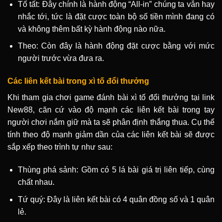
Tố tất: Đây chính là hành động “All-in” chúng ta vẫn hay
nhắc tới, tức là đặt cược toàn bộ số tiền mình đang có
và không thêm bất kỳ hành động nào nữa.
Theo: Còn đây là hành động đặt cược bằng với mức
người trước vừa đưa ra.
Các liên kết bài trong xì tố đổi thưởng
Khi tham gia chơi game đánh bài xì tố đổi thưởng tại link
New88, căn cứ vào độ mạnh các liên kết bài trong tay
người chơi nắm giữ mà ta sẽ phân định thắng thua. Cụ thể
tính theo độ mạnh giảm dần của các liên kết bài sẽ được
sắp xếp theo trình tự như sau:
Thùng phá sảnh: Gồm có 5 lá bài giá trị liên tiếp, cùng
chất nhau.
Tứ quý: Đây là liên kết bài có 4 quân đồng số và 1 quân
lẻ.