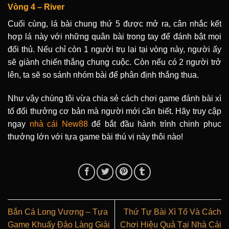
Vòng 4 – River
Cuối cùng, lá bài chung thứ 5 được mở ra, cân nhắc kết
hợp lá này với những quân bài trong tay để đánh bật mọi
đối thủ. Nếu chỉ còn 1 người trụ lại tại vòng này, người ấy
sẽ giành chiến thắng chung cuộc. Còn nếu có 2 người trở
lên, ta sẽ so sánh nhóm bài để phân định thắng thua.
Như vậy chúng tôi vừa chia sẻ cách chơi game đánh bài xì
tố đổi thưởng cơ bản mà người mới cần biết. Hãy truy cập
ngay
nhà cái New88
để bắt đầu hành trình chinh phục
thưởng lớn với tựa game bài thú vị này thôi nào!
Bắn Cá Long Vương – Tựa
Thứ Tự Bài Xì Tố Và Cách
Game Khuấy Đảo Làng Giải
Chơi Hiệu Quả Tại Nhà Cái