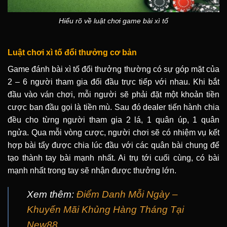
Hiểu rõ về luật chơi game bài xì tố
Luật chơi xì tố đổi thưởng cơ bản
Game đánh bài xì tố đổi thưởng thường có sự góp mặt của
2 – 6 người tham gia đối đầu trực tiếp với nhau. Khi bắt
đầu vào ván chơi, mỗi người sẽ phải đặt một khoản tiền
cược ban đầu gọi là tiền mù. Sau đó dealer tiến hành chia
đều cho từng người tham gia 2 lá, 1 quân úp, 1 quân
ngửa. Qua mỗi vòng cược, người chơi sẽ có nhiệm vụ kết
hợp bài tẩy được chia lúc đầu với các quân bài chung để
tạo thành tay bài mạnh nhất. Ai trụ tới cuối cùng, có bài
mạnh nhất trong tay sẽ nhận được thưởng lớn.
Xem thêm:
Điểm Danh Mỗi Ngày –
Khuyến Mãi Khủng Hàng Tháng Tại
New88