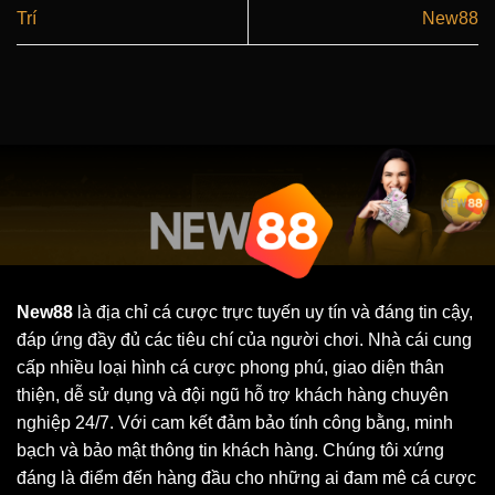
Trí
New88
New88
là địa chỉ cá cược trực tuyến uy tín và đáng tin cậy,
đáp ứng đầy đủ các tiêu chí của người chơi. Nhà cái cung
cấp nhiều loại hình cá cược phong phú, giao diện thân
thiện, dễ sử dụng và đội ngũ hỗ trợ khách hàng chuyên
nghiệp 24/7. Với cam kết đảm bảo tính công bằng, minh
bạch và bảo mật thông tin khách hàng. Chúng tôi xứng
đáng là điểm đến hàng đầu cho những ai đam mê cá cược