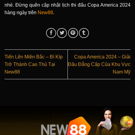
nhé. Đừng quên cập nhật lịch thi đấu Copa America 2024
hàng ngày trên
New88
.
Tiến Lên Miền Bắc – Bí Kíp
Copa America 2024 – Giải
Trở Thành Cao Thủ Tại
Đấu Đẳng Cấp Của Khu Vực
New88
Nam Mỹ