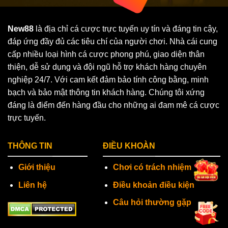
New88
là địa chỉ cá cược trực tuyến uy tín và đáng tin cậy,
đáp ứng đầy đủ các tiêu chí của người chơi. Nhà cái cung
cấp nhiều loại hình cá cược phong phú, giao diện thân
thiện, dễ sử dụng và đội ngũ hỗ trợ khách hàng chuyên
nghiệp 24/7. Với cam kết đảm bảo tính công bằng, minh
bạch và bảo mật thông tin khách hàng. Chúng tôi xứng
đáng là điểm đến hàng đầu cho những ai đam mê cá cược
trực tuyến.
THÔNG TIN
ĐIỀU KHOÀN
Giới thiệu
Chơi có trách nhiệm
Liên hệ
Điều khoản điều kiện
Câu hỏi thường gặp