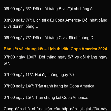
08h00 ngày 6/7: Đội nhất bảng B vs đội nhì bảng A.
03h00 ngày 7/7: Lịch thi đấu Copa America- Đội nhất bảng
D vs đội nhì bảng C.
08h00 ngày 7/7: Đội nhất bảng C vs đội nhì bảng D.
Bán kết và chung kết – Lịch thi đấu Copa America 2024
07h00 ngày 10/07: Đội thắng ngày 5/7 vs đội thắng ngày
6/7.
07h00 ngày 11/7: Hai đội thắng ngày 7/7.
07h00 ngày 14/7: Trận tranh hạng ba Copa America.
07h00 ngày 15/7: Trận chung kết Copa America.
Cùng đón chờ những trận cầu hấp dẫn tại giải đấu này