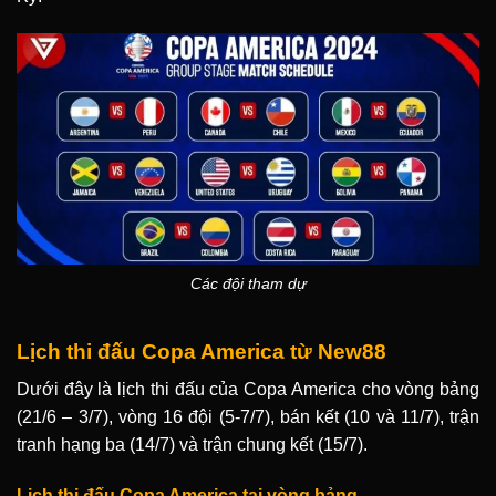
Các đội tham dự
Lịch thi đấu Copa America từ New88
Dưới đây là lịch thi đấu của Copa America cho vòng bảng
(21/6 – 3/7), vòng 16 đội (5-7/7), bán kết (10 và 11/7), trận
tranh hạng ba (14/7) và trận chung kết (15/7).
Lịch thi đấu Copa America tại vòng bảng