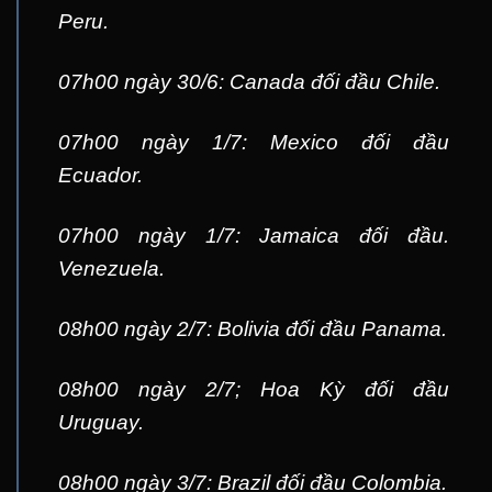
Peru.
07h00 ngày 30/6: Canada đối đầu Chile.
07h00 ngày 1/7: Mexico đối đầu
Ecuador.
07h00 ngày 1/7: Jamaica đối đầu.
Venezuela.
08h00 ngày 2/7: Bolivia đối đầu Panama.
08h00 ngày 2/7; Hoa Kỳ đối đầu
Uruguay.
08h00 ngày 3/7: Brazil đối đầu Colombia.