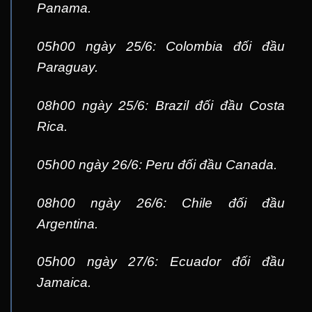
Panama.
05h00 ngày 25/6: Colombia đối đầu
Paraguay.
08h00 ngày 25/6: Brazil đối đầu Costa
Rica.
05h00 ngày 26/6: Peru đối đầu Canada.
08h00 ngày 26/6: Chile đối đầu
Argentina.
05h00 ngày 27/6: Ecuador đối đầu
Jamaica.