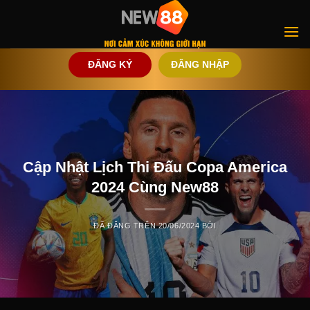
Chuyển
đến
nội
dung
ĐĂNG KÝ
ĐĂNG NHẬP
Cập Nhật Lịch Thi Đấu Copa America
2024 Cùng New88
ĐÃ ĐĂNG TRÊN
20/06/2024
BỞI