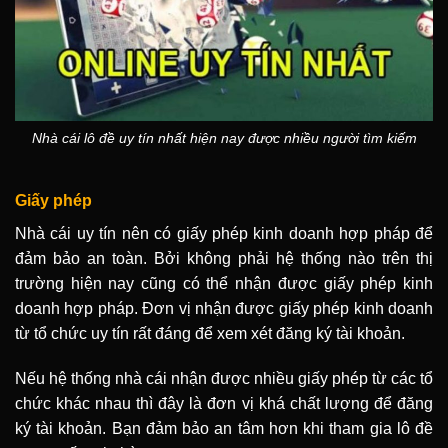
Nhà cái lô đề uy tín nhất hiện nay được nhiều người tìm kiếm
Giấy phép
Nhà cái uy tín nên có giấy phép kinh doanh hợp pháp để
đảm bảo an toàn. Bởi không phải hệ thống nào trên thị
trường hiện nay cũng có thể nhận được giấy phép kinh
doanh hợp pháp. Đơn vị nhận được giấy phép kinh doanh
từ tổ chức uy tín rất đáng để xem xét đăng ký tài khoản.
Nếu hệ thống nhà cái nhận được nhiều giấy phép từ các tổ
chức khác nhau thì đây là đơn vị khá chất lượng để đăng
ký tài khoản. Bạn đảm bảo an tâm hơn khi tham gia lô đề