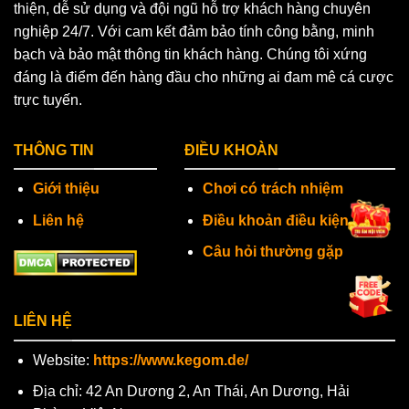
thiện, dễ sử dụng và đội ngũ hỗ trợ khách hàng chuyên
nghiệp 24/7. Với cam kết đảm bảo tính công bằng, minh
bạch và bảo mật thông tin khách hàng. Chúng tôi xứng
đáng là điểm đến hàng đầu cho những ai đam mê cá cược
trực tuyến.
THÔNG TIN
ĐIỀU KHOÀN
Giới thiệu
Chơi có trách nhiệm
Liên hệ
Điều khoản điều kiện
Câu hỏi thường gặp
LIÊN HỆ
Website:
https://www.kegom.de/
Địa chỉ: 42 An Dương 2, An Thái, An Dương, Hải