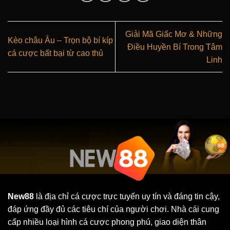
Giải Mã Giấc Mơ & Những
Kèo châu Âu – Trọn bộ bí kíp
Điều Huyền Bí Trong Tâm
cá cược bất bại từ cao thủ
Linh
New88
là địa chỉ cá cược trực tuyến uy tín và đáng tin cậy,
đáp ứng đầy đủ các tiêu chí của người chơi. Nhà cái cung
cấp nhiều loại hình cá cược phong phú, giao diện thân