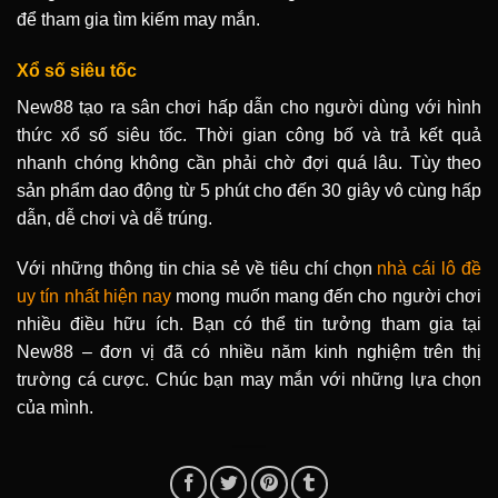
để tham gia tìm kiếm may mắn.
Xổ số siêu tốc
New88 tạo ra sân chơi hấp dẫn cho người dùng với hình
thức xổ số siêu tốc. Thời gian công bố và trả kết quả
nhanh chóng không cần phải chờ đợi quá lâu. Tùy theo
sản phẩm dao động từ 5 phút cho đến 30 giây vô cùng hấp
dẫn, dễ chơi và dễ trúng.
Với những thông tin chia sẻ về tiêu chí chọn
nhà cái lô đề
uy tín nhất hiện nay
mong muốn mang đến cho người chơi
nhiều điều hữu ích. Bạn có thể tin tưởng tham gia tại
New88 – đơn vị đã có nhiều năm kinh nghiệm trên thị
trường cá cược. Chúc bạn may mắn với những lựa chọn
của mình.