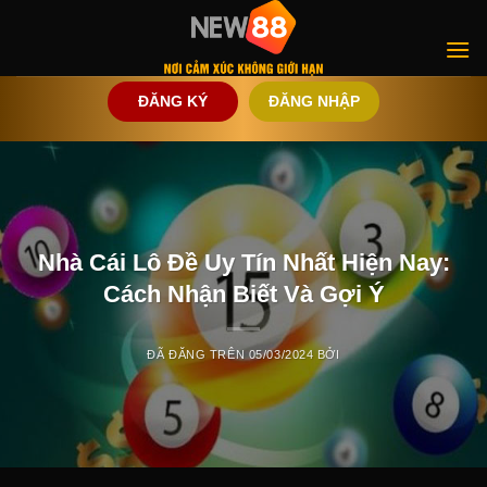
Chuyển
đến
nội
dung
ĐĂNG KÝ
ĐĂNG NHẬP
Nhà Cái Lô Đề Uy Tín Nhất Hiện Nay:
Cách Nhận Biết Và Gợi Ý
ĐÃ ĐĂNG TRÊN
05/03/2024
BỞI