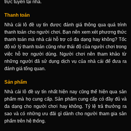
trực tuyến tại nhà.
Thanh toán
Nhà cái lô đề uy tín được đánh giá thông qua quá trình
thanh toán cho người chơi. Bạn nên xem xét phương thức
thanh toán mà nhà cái hỗ trợ có đa dạng hay không? Tốc
độ xử lý thanh toán cũng như thái độ của người chơi trong
việc hỗ trợ người dùng. Người chơi nên tham khảo từ
những người đã sử dụng dịch vụ của nhà cái để đưa ra
đánh giá tổng quan.
Sản phẩm
Nhà cái lô đề uy tín nhất hiện nay cũng thể hiện qua sản
phẩm mà họ cung cấp. Sản phẩm cung cấp có đầy đủ và
đa dạng cho người chơi hay không. Tỷ lệ trả thưởng ra
sao và có những ưu đãi gì dành cho người tham gia sản
phẩm trên hệ thống.