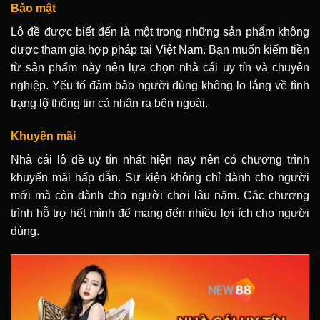
Bảo mật
Lô đề được biết đến là một trong những sản phẩm không
được tham gia hợp pháp tại Việt Nam. Bạn muốn kiếm tiền
từ sản phẩm này nên lựa chọn nhà cái uy tín và chuyên
nghiệp. Yếu tố đảm bảo người dùng không lo lắng về tình
trạng lộ thông tin cá nhân ra bên ngoài.
Khuyến mãi
Nhà cái lô đề uy tín nhất hiện nay nên có chương trình
khuyến mãi hấp dẫn. Sự kiện không chỉ dành cho người
mới mà còn dành cho người chơi lâu năm. Các chương
trình hỗ trợ hết mình để mang đến nhiều lợi ích cho người
dùng.