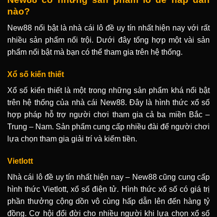
nào?
New88 nổi bật là nhà cái lô đề uy tín nhất hiện nay với rất
nhiều sản phẩm nổi trội. Dưới đây tổng hợp một vài sản
phẩm nổi bật mà bạn có thể tham gia trên hệ thống.
Xổ số kiến thiết
Xổ số kiến thiết là một trong những sản phẩm khá nổi bật
trên hệ thống của nhà cái New88. Đây là hình thức xổ số
hợp pháp hỗ trợ người chơi tham gia cả ba miền Bắc –
Trung – Nam. Sản phẩm cung cấp nhiều đài để người chơi
lựa chọn tham gia giải trí và kiếm tiền.
Vietlott
Nhà cái lô đề uy tín nhất hiện nay – New88 cũng cung cấp
hình thức Vietlott, xổ số điện tử. Hình thức xổ số có giá trị
phần thưởng cộng dồn vô cùng hấp dẫn lên đến hàng tỷ
đồng. Cơ hội đổi đời cho nhiều người khi lựa chọn xổ số