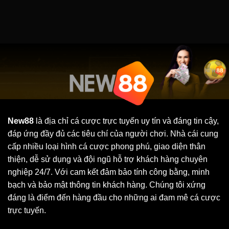
New88
là địa chỉ cá cược trực tuyến uy tín và đáng tin cậy,
đáp ứng đầy đủ các tiêu chí của người chơi. Nhà cái cung
cấp nhiều loại hình cá cược phong phú, giao diện thân
thiện, dễ sử dụng và đội ngũ hỗ trợ khách hàng chuyên
nghiệp 24/7. Với cam kết đảm bảo tính công bằng, minh
bạch và bảo mật thông tin khách hàng. Chúng tôi xứng
đáng là điểm đến hàng đầu cho những ai đam mê cá cược
trực tuyến.