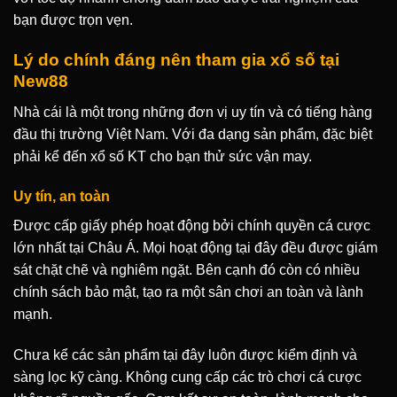
bạn được trọn vẹn.
Lý do chính đáng nên tham gia xổ số tại
New88
Nhà cái là một trong những đơn vị uy tín và có tiếng hàng
đầu thị trường Việt Nam. Với đa dạng sản phẩm, đặc biệt
phải kể đến xổ số KT cho bạn thử sức vận may.
Uy tín, an toàn
Được cấp giấy phép hoạt động bởi chính quyền cá cược
lớn nhất tại Châu Á. Mọi hoạt động tại đây đều được giám
sát chặt chẽ và nghiêm ngặt. Bên cạnh đó còn có nhiều
chính sách bảo mật, tạo ra một sân chơi an toàn và lành
mạnh.
Chưa kể các sản phẩm tại đây luôn được kiểm định và
sàng lọc kỹ càng. Không cung cấp các trò chơi cá cược