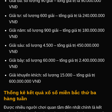
Giải ba: số lượng 90 giải – tổng giá trị là 90.000.000
VNĐ
Giải tư: số lượng 600 giải – tổng giá trị là 240.000.000
VNĐ
Giải năm: số lượng 900 giải – tổng giá trị 180.000.000
VNĐ
Giải sáu: số lượng 4.500 – tổng giá trị 450.000.000
VNĐ
Giải bảy: số lượng 60.000 – tổng giá trị 2.400.000.000
VNĐ
Giải khuyến khích: số lượng 15.000 – tổng giá trị
600.000.000 VNĐ
Thống kê kết quả xổ số miền bắc thứ ba
hàng tuần
Được nhiều người chơi quan tâm đến nhất chính là kết