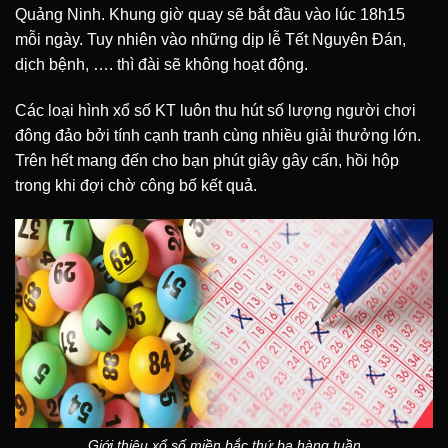
Quảng Ninh. Khung giờ quay sẽ bắt đầu vào lúc 18h15
mỗi ngày. Tuy nhiên vào những dịp lễ Tết Nguyên Đán,
dịch bệnh, …. thì đài sẽ không hoạt động.
Các loại hình xổ số KT luôn thu hút số lượng người chơi
đông đảo bởi tính cạnh tranh cùng nhiều giải thưởng lớn.
Trên hết mang đến cho bạn phút giây gây cấn, hồi hộp
trong khi đợi chờ công bố kết quả.
Giới thiệu xổ số miền bắc thứ ba hàng tuần