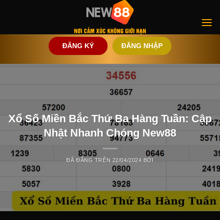
Chuyển
đến
nội
dung
ĐĂNG KÝ
ĐĂNG NHẬP
Xổ Số Miền Bắc Thứ Ba Hàng Tuần: Cập
Nhật Nhanh Chóng New88
ĐÃ ĐĂNG TRÊN
22/04/2024
BỞI