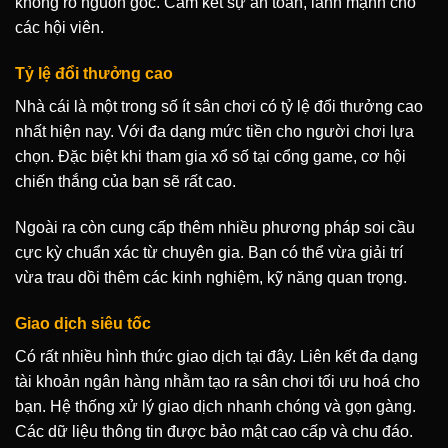
không rõ nguồn gốc. Cam kết sự an toàn, lành mạnh cho
các hội viên.
Tỷ lệ đổi thưởng cao
Nhà cái là một trong số ít sân chơi có tỷ lệ đổi thưởng cao
nhất hiện nay. Với đa dạng mức tiền cho người chơi lựa
chọn. Đặc biệt khi tham gia xổ số tại cổng game, cơ hội
chiến thắng của bạn sẽ rất cao.
Ngoài ra còn cung cấp thêm nhiều phương pháp soi cầu
cực kỳ chuẩn xác từ chuyên gia. Bạn có thể vừa giải trí
vừa trau dồi thêm các kinh nghiệm, kỹ năng quan trọng.
Giao dịch siêu tốc
Có rất nhiều hình thức giao dịch tại đây. Liên kết đa dạng
tài khoản ngân hàng nhằm tạo ra sân chơi tối ưu hoá cho
bạn. Hệ thống xử lý giao dịch nhanh chóng và gọn gàng.
Các dữ liệu thông tin được bảo mật cao cấp và chu đáo.