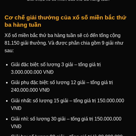
Cơ chế giải thưởng của xổ số miền bắc thứ
ba hàng tuần
Xổ số miền bắc thứ ba hàng tuần sẽ có đến tổng cộng
81.150 giải thưởng. Và được phân chia gồm 9 giải như
sau:
Giải đặc biệt: số lượng 3 giải – tổng giá trị
3.000.000.000 VNĐ
Giải phụ đặc biệt: số lượng 12 giải – tổng giá trị
240.000.000 VNĐ
Giải nhất: số lượng 15 giải – tổng giá trị 150.000.000
VNĐ
Giải nhì: số lượng 30 giải – tổng giá trị 150.000.000
VNĐ